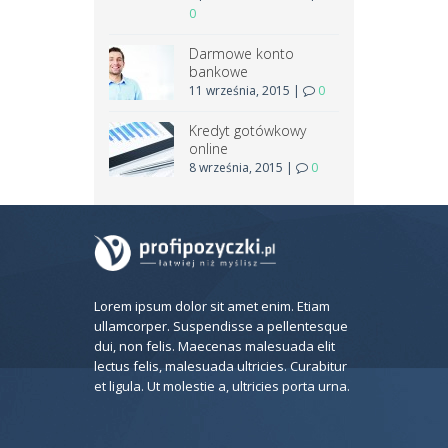
0
Darmowe konto
bankowe
11 września, 2015
|
0
Kredyt gotówkowy
online
8 września, 2015
|
0
Lorem ipsum dolor sit amet enim. Etiam
ullamcorper. Suspendisse a pellentesque
dui, non felis. Maecenas malesuada elit
lectus felis, malesuada ultricies. Curabitur
et ligula. Ut molestie a, ultricies porta urna.