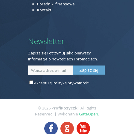
Poradniki finansowe
Kontakt
Newsletter
Zapisz się i otrzymuj jako pierwszy
informacje o nowościach i promocjach.
Akceptuję
Politykę prywatności
© 2026
ProfiPozyczki
. All Rights
Reserved.
| Wykonanie
GateOpen.
F
G
X