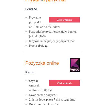
Lendico
Prywatne
Złóż wniosek
pożyczki
od 1000 aż do 50 000 zł
Pożyczki korzystniejsze niż w banku,
już od 5,82%
Indywidualne projekty pożyczkowe
Prosta obsługa
Pożyczka online
Kyzoo
Szybki
Złóż wniosek
wniosek
online do 3 000 zł
Nowoczesne pożyczki
24h na dobę, przez 7 dni w tygodniu
Brak ukrytych kosztów