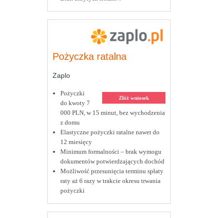
Pożyczka ratalna
Zaplo
Pożyczki
Złóż wniosek
do kwoty 7
000 PLN, w 15 minut, bez wychodzenia
z domu
Elastyczne pożyczki ratalne nawet do
12 miesięcy
Minimum formalności – brak wymogu
dokumentów potwierdzających dochód
Możliwość przesunięcia terminu spłaty
raty aż 6 razy w trakcie okresu trwania
pożyczki