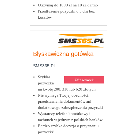
Otrzymaj do 1000 zł na 10 za darmo
Przedłużenie pożyczki o 5 dni bez
kosztów
Błyskawiczna gotówka
SMS365.PL
Szybka
Złóż wniosek
pożyczka
na kwotę 200, 310 lub 620 złotych
Nie wymaga Twojej obecności,
przedstawienia dokumentów ani
dodatkowego zabezpieczenia pożyczki
Wystarczy telefon komórkowy i
rachunek w jednym z polskich banków
Bardzo szybka decyzja o przyznaniu
pożyczki!