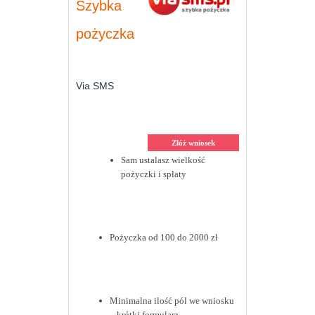
Szybka
pożyczka
Via SMS
Złóż wniosek
Sam ustalasz wielkość
pożyczki i spłaty
Pożyczka od 100 do 2000 zł
Minimalna ilość pól we wniosku
– krótki formularz