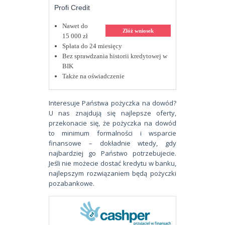
Profi Credit
Nawet do
Złóż wniosek
15 000 zł
Spłata do 24 miesięcy
Bez sprawdzania historii kredytowej w
BIK
Także na oświadczenie
Interesuje Państwa pożyczka na dowód?
U nas znajdują się najlepsze oferty,
przekonacie się, że pożyczka na dowód
to minimum formalności i wsparcie
finansowe – dokładnie wtedy, gdy
najbardziej go Państwo potrzebujecie.
Jeśli nie możecie dostać kredytu w banku,
najlepszym rozwiązaniem będą pożyczki
pozabankowe.