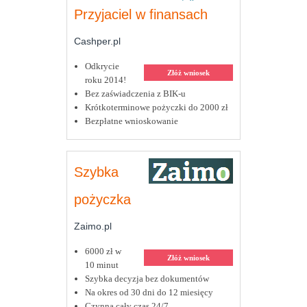
Przyjaciel w finansach
Cashper.pl
Odkrycie
Złóż wniosek
roku 2014!
Bez zaświadczenia z BIK-u
Krótkoterminowe pożyczki do 2000 zł
Bezpłatne wnioskowanie
Szybka
pożyczka
Zaimo.pl
6000 zł w
Złóż wniosek
10 minut
Szybka decyzja bez dokumentów
Na okres od 30 dni do 12 miesięcy
Czynna cały czas 24/7