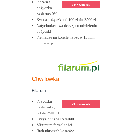
Pierwsza
Złóż wniosek
pożyczka
za darmo 0%
Kwota pożyczki od 100 zł do 2500 zł
Natychmiastowa decyzja o udzieleniu
pożyczki
Pieniądze na koncie nawet w 15 min.
od decyzji
Chwilówka
Filarum
Pożyczka
Złóż wniosek
na dowolny
cel do 2500 zł
Decyzja już w 15 minut
Minimum formalności
Brak ukrytych kosztów