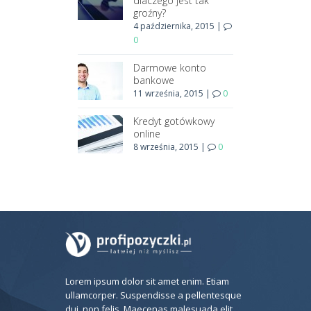
dlaczego jest tak
groźny?
4 października, 2015
|
0
Darmowe konto
bankowe
11 września, 2015
|
0
Kredyt gotówkowy
online
8 września, 2015
|
0
Lorem ipsum dolor sit amet enim. Etiam
ullamcorper. Suspendisse a pellentesque
dui, non felis. Maecenas malesuada elit